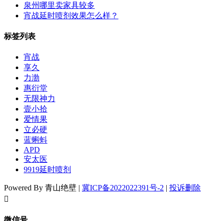
泉州哪里卖家具较多
宵战延时喷剂效果怎么样？
标签列表
宵战
享久
力渤
惠衍堂
无限神力
壹小拾
爱情果
立必硬
蓝蝌蚪
APD
安太医
9919延时喷剂
Powered By 青山绝壁 |
冀ICP备2022022391号-2
|
投诉删除
󦘖
微信号