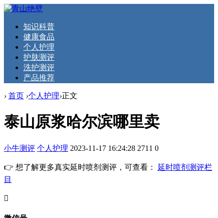
知识科普
健康食品
个人护理
护肤测评
洗护测评
产品推荐
›
首页
›
个人护理
›
正文
泰山原浆哈尔滨哪里卖
小牛测评
个人护理
2023-11-17 16:24:28
2711
0
👉 想了解更多真实延时喷剂测评，可查看：
延时喷剂测评栏
目
󦘖