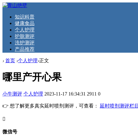
知识科普
健康食品
个人护理
护肤测评
洗护测评
产品推荐
›
首页
›
个人护理
›
正文
哪里产开心果
小牛测评
个人护理
2023-11-17 16:34:31
2911
0
👉 想了解更多真实延时喷剂测评，可查看：
延时喷剂测评栏
󦘖
微信号