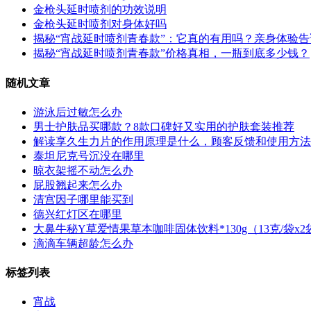
金枪头延时喷剂的功效说明
金枪头延时喷剂对身体好吗
揭秘“宵战延时喷剂青春款”：它真的有用吗？亲身体验
揭秘“宵战延时喷剂青春款”价格真相，一瓶到底多少钱？
随机文章
游泳后过敏怎么办
男士护肤品买哪款？8款口碑好又实用的护肤套装推荐
解读享久生力片的作用原理是什么，顾客反馈和使用方法
泰坦尼克号沉没在哪里
晾衣架摇不动怎么办
屁股翘起来怎么办
清宫因子哪里能买到
德兴红灯区在哪里
大鼻牛秘Y草爱情果草本咖啡固体饮料*130g（13克/袋x2袋
滴滴车辆超龄怎么办
标签列表
宵战