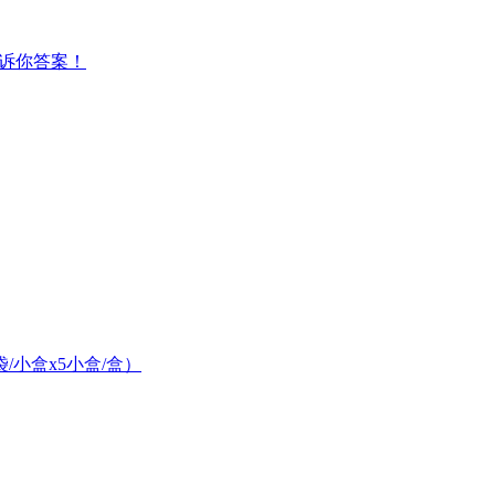
告诉你答案！
/小盒x5小盒/盒）