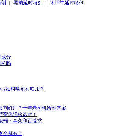
喷剂
｜
黑豹延时喷剂
｜
宋阳堂延时喷剂
看成分
判断吗
ey延时喷剂有啥用？
喷剂好用？十年老司机给你答案
榜帮你轻松选对！
极端：享久和百臻堂
衡全都有！