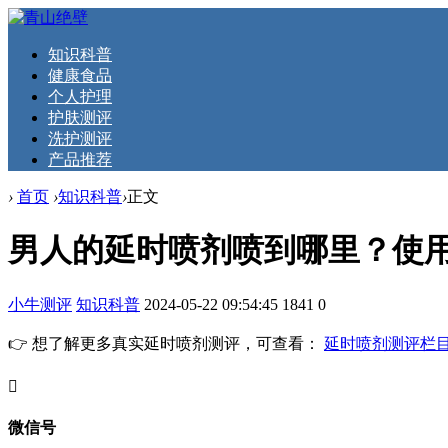
知识科普
健康食品
个人护理
护肤测评
洗护测评
产品推荐
›
首页
›
知识科普
›
正文
男人的延时喷剂喷到哪里？使
小牛测评
知识科普
2024-05-22 09:54:45
1841
0
👉 想了解更多真实延时喷剂测评，可查看：
延时喷剂测评栏
󦘖
微信号