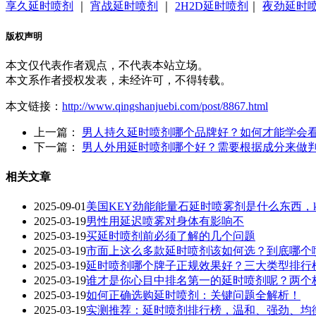
享久延时喷剂
｜
宵战延时喷剂
｜
2H2D延时喷剂
｜
夜劲延时
版权声明
本文仅代表作者观点，不代表本站立场。
本文系作者授权发表，未经许可，不得转载。
本文链接：
http://www.qingshanjuebi.com/post/8867.html
上一篇：
男人持久延时喷剂哪个品牌好？如何才能学会
下一篇：
男人外用延时喷剂哪个好？需要根据成分来做
相关文章
2025-09-01
美国KEY劲能能量石延时喷雾剂是什么东西，k
2025-03-19
男性用延迟喷雾对身体有影响不
2025-03-19
买延时喷剂前必须了解的几个问题
2025-03-19
市面上这么多款延时喷剂该如何选？到底哪个
2025-03-19
延时喷剂哪个牌子正规效果好？三大类型排行
2025-03-19
谁才是你心目中排名第一的延时喷剂呢？两个
2025-03-19
如何正确选购延时喷剂：关键问题全解析！
2025-03-19
实测推荐：延时喷剂排行榜，温和、强劲、均