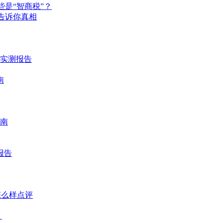
是“智商税”？
告诉你真相
时实测报告
南
南
报告
怎么样点评
？