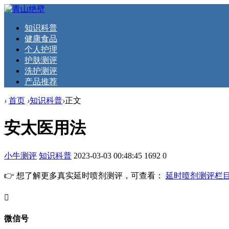
知识科普
健康食品
个人护理
护肤测评
洗护测评
产品推荐
›
首页
›
知识科普
›
正文
安太医用法
小牛测评
知识科普
2023-03-03 00:48:45
1692
0
👉 想了解更多真实延时喷剂测评，可查看：
延时喷剂测评栏
󦘖
微信号