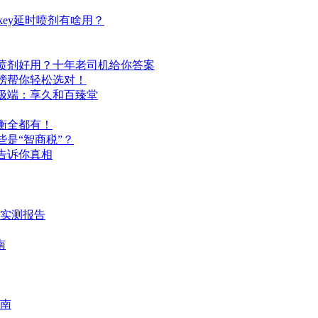
ey延时喷剂有啥用？
喷剂好用？十年老司机给你答案
榜帮你轻松选对！
极端：享久和百臻堂
衡全都有！
是“智商税”？
告诉你真相
时实测报告
南
南