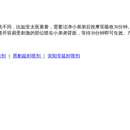
法不同，比如安太医黄膏，需要洁净小弟弟后按摩至吸收30分钟
避开容易受刺激的部位喷在小弟弟背面，等待30分钟即可生效。
喷剂
｜
黑豹延时喷剂
｜
宋阳堂延时喷剂