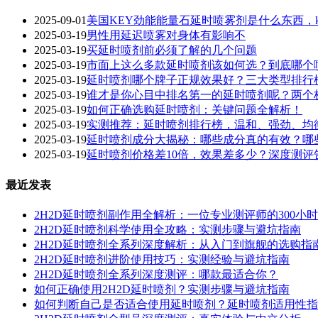
2025-09-01
美国KEY劲能能量石延时喷雾剂是什么东西，k
2025-03-19
男性用延迟喷雾对身体有影响不
2025-03-19
买延时喷剂前必须了解的几个问题
2025-03-19
市面上这么多款延时喷剂该如何选？到底哪个
2025-03-19
延时喷剂哪个牌子正规效果好？三大类型排行
2025-03-19
谁才是你心目中排名第一的延时喷剂呢？两个
2025-03-19
如何正确选购延时喷剂：关键问题全解析！
2025-03-19
实测推荐：延时喷剂排行榜，温和、强劲、均
2025-03-19
延时喷剂成分大揭秘：哪些成分真的有效？哪些
2025-03-19
延时喷剂价格差10倍，效果差多少？深度测评
最近发表
2H2D延时喷剂副作用全解析：一位专业测评师的300小
2H2D延时喷剂科学使用全攻略：实测步骤与避坑指南
2H2D延时喷剂全系列深度解析：从入门到旗舰的选购指
2H2D延时喷剂进阶使用技巧：实测经验与避坑指南
2H2D延时喷剂全系列深度测评：哪款最适合你？
如何正确使用2H2D延时喷剂？实测步骤与避坑指南
如何判断自己是否适合使用延时喷剂？延时喷剂适用性指