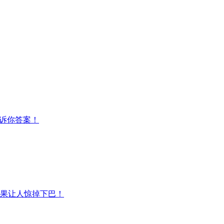
告诉你答案！
结果让人惊掉下巴！