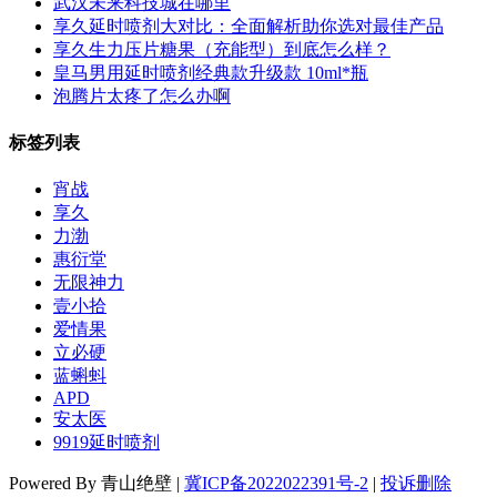
武汉未来科技城在哪里
享久延时喷剂大对比：全面解析助你选对最佳产品
享久生力压片糖果（充能型）到底怎么样？
皇马男用延时喷剂经典款升级款 10ml*瓶
泡腾片太疼了怎么办啊
标签列表
宵战
享久
力渤
惠衍堂
无限神力
壹小拾
爱情果
立必硬
蓝蝌蚪
APD
安太医
9919延时喷剂
Powered By 青山绝壁 |
冀ICP备2022022391号-2
|
投诉删除